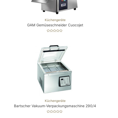
Küchengeräte
GAM Gemüseschneider Cuocojet
B
e
w
e
r
t
e
t
m
i
t
0
v
o
n
5
Küchengeräte
Bartscher Vakuum-Verpackungsmaschine 290/4
B