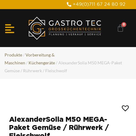
+49(0)711 67 24 80 92
Produkte
/
Vorbereitung &
Maschinen
/
Küchengeräte
/ AlexanderSolia M50 MEGA-Paket
Gemüse / Rührwerk / Fleischwolf
AlexanderSolia M50 MEGA-
Paket Gemüse / Rührwerk /
Fleischwolf