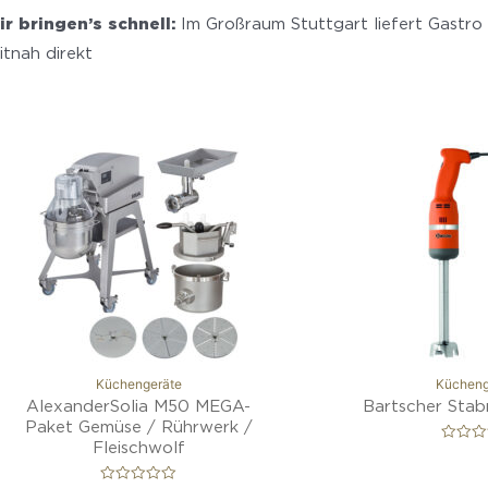
r bringen’s schnell:
Im Großraum Stuttgart liefert Gastro
itnah direkt
Küchengeräte
Kücheng
AlexanderSolia M50 MEGA-
Bartscher Stab
Paket Gemüse / Rührwerk /
Fleischwolf
B
e
w