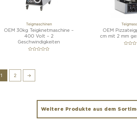
Teigmaschinen
Teigmas
OEM 30kg Teigknetmaschine –
OEM Pizzateigp
400 Volt – 2
cm mit 2 mm ges
Geschwindigkeiten
B
e
B
w
e
e
w
r
e
t
r
e
t
1
2
→
t
e
m
t
i
m
t
i
0
t
v
0
o
v
n
o
5
n
Weitere Produkte aus dem Sortime
5