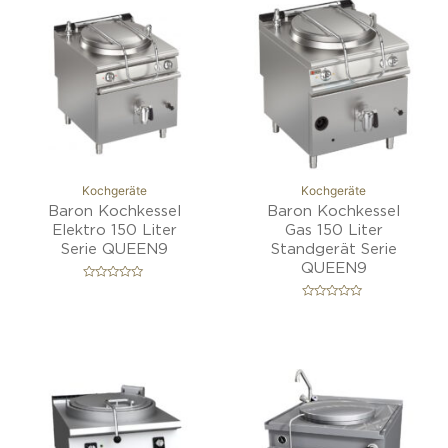
Kochgeräte
Kochgeräte
Baron Kochkessel
Baron Kochkessel
Elektro 150 Liter
Gas 150 Liter
Serie QUEEN9
Standgerät Serie
QUEEN9
B
e
B
w
e
e
w
r
e
t
r
e
t
t
e
m
t
i
m
t
i
0
t
v
0
o
v
n