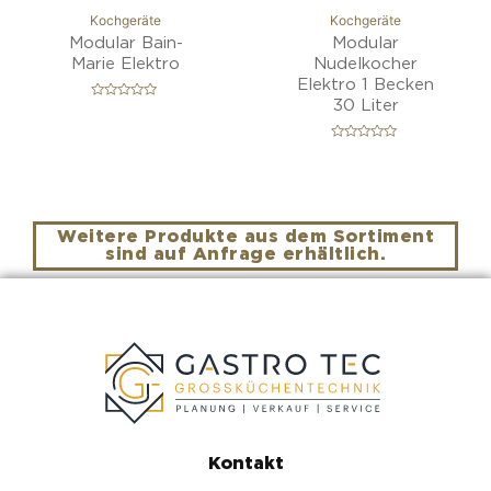
Kochgeräte
Kochgeräte
Modular Bain-
Modular
Marie Elektro
Nudelkocher
Elektro 1 Becken
30 Liter
B
e
w
e
B
r
e
t
w
e
e
t
r
m
t
i
e
t
Weitere Produkte aus dem Sortiment
t
0
m
sind auf Anfrage erhältlich.
v
i
o
t
n
0
5
v
o
n
5
Kontakt