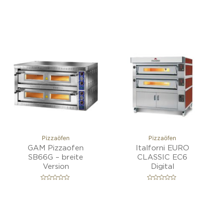
Best Seller!
Best Seller!
Pizzaöfen
Pizzaöfen
GAM Pizzaofen
Italforni EURO
SB66G – breite
CLASSIC EC6
Version
Digital
B
B
e
e
w
w
e
e
r
r
t
t
e
e