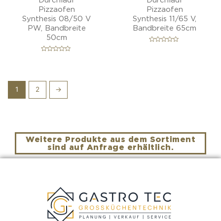
Pizzaofen
Pizzaofen
Synthesis 08/50 V
Synthesis 11/65 V,
PW, Bandbreite
Bandbreite 65cm
50cm
B
e
B
w
e
e
w
r
e
t
r
e
t
t
1
2
→
e
m
t
i
m
t
i
0
t
v
0
o
v
n
o
5
n
Weitere Produkte aus dem Sortiment
5
sind auf Anfrage erhältlich.