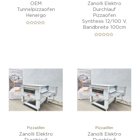
OEM
Zanolli Elektro
Tunnelpizzaofen
Durchlauf
Henergo
Pizzaofen
Synthesis 12/100 V,
Bandbreite 100cm
B
e
w
e
B
r
e
t
w
e
e
t
r
m
t
i
e
Best Seller!
Best Seller!
t
t
0
m
v
i
o
t
n
0
5
v
o
n
5
Pizzaöfen
Pizzaöfen
Zanolli Elektro
Zanolli Elektro
Durchlauf
Durchlauf