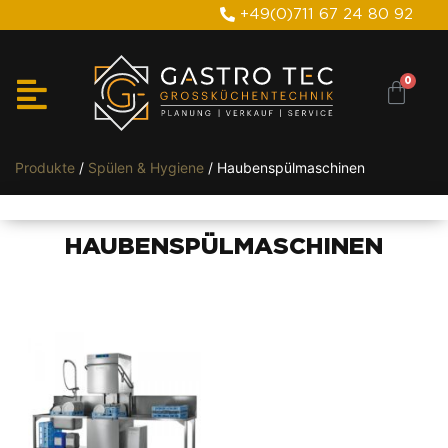
+49(0)711 67 24 80 92
Produkte
/
Spülen & Hygiene
/ Haubenspülmaschinen
HAUBENSPÜLMASCHINEN