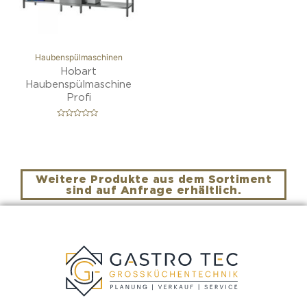
Haubenspülmaschinen
Hobart
Haubenspülmaschine
Profi
B
e
w
e
r
t
e
Weitere Produkte aus dem Sortiment
t
m
sind auf Anfrage erhältlich.
i
t
0
v
o
n
5