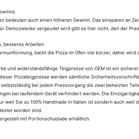
ewinns
en bedeuten auch einen höheren Gewinn. Das einsparen an Zeit
ür Demozwecke vergeudet wird gibt es hier nicht, den der Pre
, besseres Arbeiten
mumformung, backt die Pizza im Ofen viel kürzer, daher wird di
arke und widerstandsfähige
Teigpresse
von
OEM
ist ein sichere
 dieser
Pizzateigpresse
werden sämtliche Sicherheitsvorschriften
 selbstständig bei jedem Pressvorgang die zwei beheizten Tell
ngen bei laufendem Gerät verhindert werden. Die Einzigartigke
ur weil Sie zu 100% Handmade in Italien ist sondern auch weil di
testet worden sind.
ergestell mit Portionschublade erhältlich.