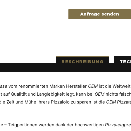
Anfrage senden
BESCHREIBUNG
TEC
esse
vom renommierten Marken Hersteller
OEM
ist die Weltweit
auf Qualität und Langlebigkeit legt, kann bei
OEM
nichts falsch
die Zeit und Mühe ihrers Pizzaiolo zu sparen ist die
OEM Pizzat
nge – Teigportionen werden dank der hochwertigen
Pizzateigpr