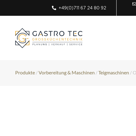
+49(0)711 67 24 80 92
Produkte
/
Vorbereitung & Maschinen
/
Teigmaschinen
/ O