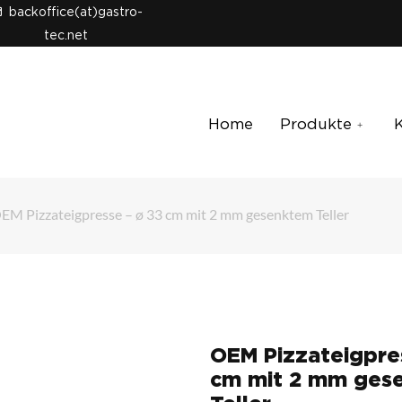
backoffice(at)gastro-
tec.net
Home
Produkte
EM Pizzateigpresse – ø 33 cm mit 2 mm gesenktem Teller
OEM Pizzateigpre
cm mit 2 mm ges