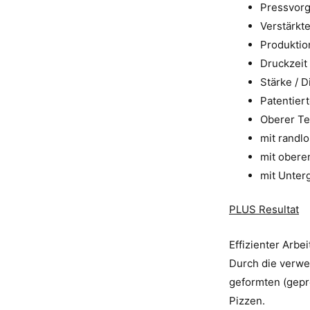
Pressvorg
Verstärkt
Produktio
Druckzeit
Stärke / 
Patentier
Oberer Te
mit randlo
mit obere
mit Unterg
PLUS Resultat
Effizienter Arbe
Durch die verwe
geformten (gepr
Pizzen.