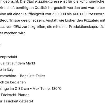
m gebracht. Die
OEM Pizzateigpresse
ist für die kontinuierlich
tschaft benötigten Qualität hergestellt worden und wurde bere
ne mit einer Lauffähigkeit von 350.000 bis 400.000 Pressvorgän
Bedürfnisse geeignet sein. Anstatt wie bisher den Pizzateig m
esse
von
OEM
zurückgreifen, die mit einer Produktionskapazitä
ter machen wird.
:
enprodukt
ualität auf dem Markt
 in Italy
aschine – Beheizte Teller
ach zu bedienen
glinge im Ø 33 cm – Max Temp. 180°C
 Edelstahl-Platten
rlässigkeit getestet