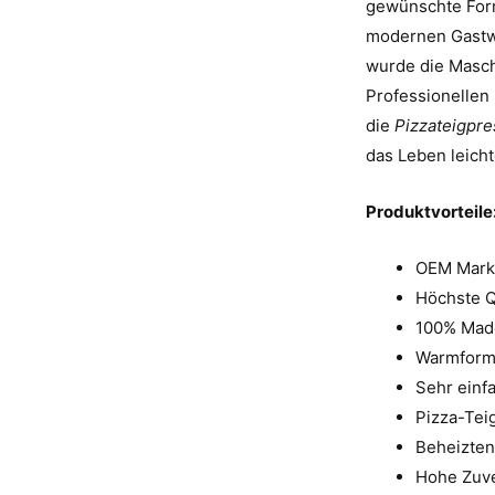
gewünschte For
modernen Gastwir
wurde die Maschi
Professionellen 
die
Pizzateigpr
das Leben leich
Produktvorteile
OEM Mark
Höchste Q
100% Made
Warmformm
Sehr einf
Pizza-Tei
Beheizten
Hohe Zuve