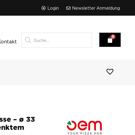
Login
Newsletter Anmeldung
Kontakt
sse – ø 33
enktem