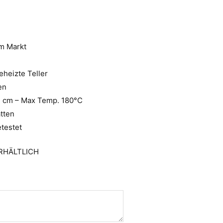
em Markt
heizte Teller
en
3 cm – Max Temp. 180°C
tten
testet
RHÄLTLICH