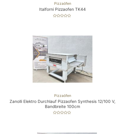
Pizzaöfen
Italforni Pizzaofen TK44
B
e
w
e
Best Seller!
r
t
e
t
m
i
t
0
v
o
n
5
Pizzaöfen
Zanolli Elektro Durchlauf Pizzaofen Synthesis 12/100 V,
Bandbreite 100cm
B
e
w
e
Best Seller!
r