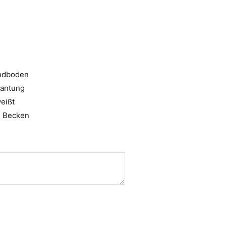
undboden
kantung
eißt
i Becken