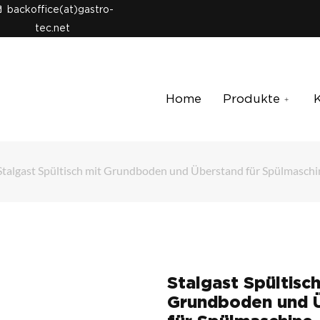
backoffice(at)gastro-
tec.net
Home
Produkte
Stalgast Spültisch mit Grundboden und Überstand für Spülmaschi
Stalgast Spültisch
Grundboden und 