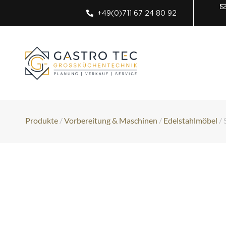
+49(0)711 67 24 80 92
Produkte
/
Vorbereitung & Maschinen
/
Edelstahlmöbel
/ 