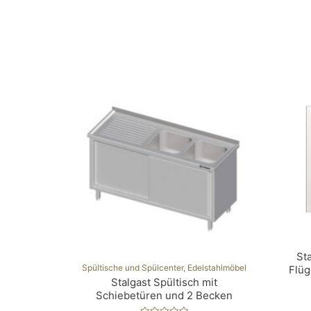
St
Spül­ti­sche und Spülcenter, Edelstahlmöbel
Flü
Stalgast Spültisch mit
Schiebetüren und 2 Becken