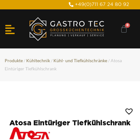
+49(0)711 67 24 80 92
Produkte
/
Kühltechnik
/
Kühl- und Tiefkühlschränke
/ Atosa
Eintüriger Tiefkühlschrank
Atosa Eintüriger Tiefkühlschrank