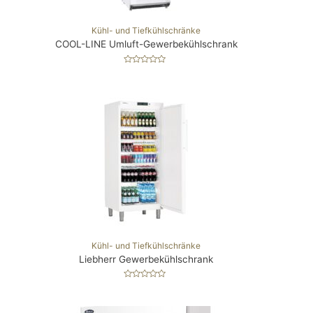
Kühl- und Tiefkühlschränke
COOL-LINE Umluft-Gewerbekühlschrank
B
e
w
e
r
t
e
t
m
i
t
0
v
o
n
5
Kühl- und Tiefkühlschränke
Liebherr Gewerbekühlschrank
B
e
w
e