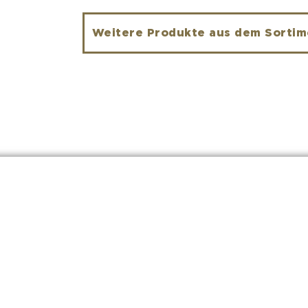
0
v
o
n
Weitere Produkte aus dem Sortime
5