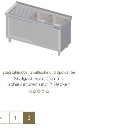
Edelstahlmöbel, Spül­ti­sche und Spülcenter
Stalgast Spültisch mit
Schiebetüren und 2 Becken
B
e
w
e
r
t
←
1
2
e
t
m
i
t