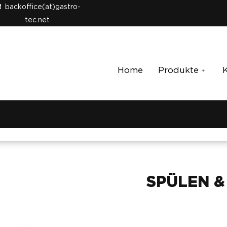
backoffice(at)gastro-
tec.net
Home
Produkte
SPÜLEN &