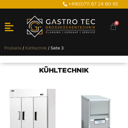
+49(0)711 67 24 80 92
Produkte
/
Kühltechnik
/ Seite 3
KÜHLTECHNIK